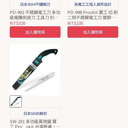
日本4034不鏽鋼刀
為電工工程人員所設計
PD-992 不銹鋼電工刀 多功
PD-998 ProsKit 寶工 切.剝
能電纜剝皮刀 工具刀 扒皮
二用不銹鋼電工刀 塑膠手
剝線刀 Proskit 寶工
柄
NT$320
NT$230
加入購物車
加入購物車
日本SK85鋼材
SW-201 多功能萬用鋸 寶
工 Pro’skit 台灣原產、品