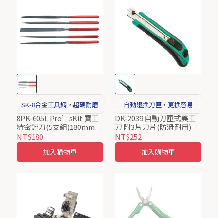
SK-8合金工具鋼，超硬耐磨
自動退換刀匣，更換容易
8PK-605L Pro’sKit 寶工
DK-2039 自動刀匣式美工
精密銼刀(5支組)180mm
刀 附3片刀片(防滑耐用) 家
用刀 匣式牆纸刀 SK-4合金
NT$180
NT$252
壁纸刀 精密自動退換刀匣
加入購物車
加入購物車
台灣 ProsKit 寶工