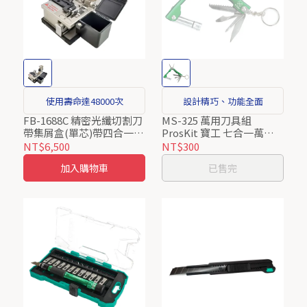
使用壽命達48000次
設計精巧、功能全面
FB-1688C 精密光纖切割刀
MS-325 萬用刀具組
帶集屑盒(單芯)帶四合一夾
ProsKit 寶工 七合一萬用
具 ProsKit 寶工
刀具組
NT$6,500
NT$300
加入購物車
已售完