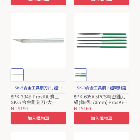
SK-5合金工具鋼刀片, 超銳
SK-8合金工具鋼，超硬耐磨
利、壽命特長
8PK-394B ProsKit 寶工
8PK-605A 5PCS精密銼刀
SK-5 合金雕刻刀-大
組(綠柄170mm) ProsKit
(Φ11mm)
寶工
NT$190
NT$160
加入購物車
加入購物車