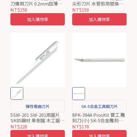
刀備用刀片 0.2mm超薄刀
尖形刀片 水管剪用替換刀
片 寶工 ProsKit
片
NT$150
NT$150
加入購物車
加入購物車
彈性彎曲刀片
SK-5合金工具鋼刀片
5SW-201 SW-201用鋸片
8PK-394A ProsKit 寶工 雕
SK85鋼材 果樹鋸 木工鋸
刻刀(小) SK-5合金雕刻刀-
替換鋸片
小(Φ8mm)
NT$220
NT$170
加入購物車
加入購物車