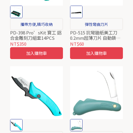
攜帶方便,精巧收納
彈性彎曲刀片
PD-398 Pro’sKit 寶工 鋁
PD-515 抗彎牆紙美工刀
合金雕刻刀組套14PCS
0.2mm超薄刀片 自動鎖定
刀身 寶工 ProsKit
NT$350
NT$60
加入購物車
加入購物車