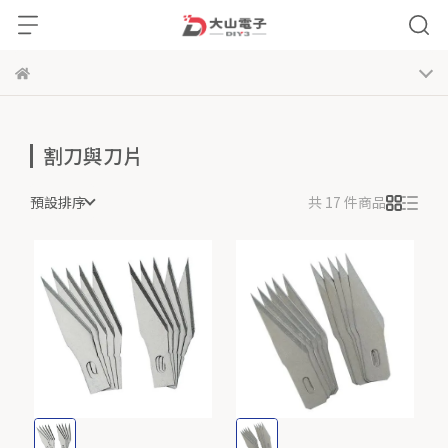
割刀與刀片
預設排序
共 17 件商品