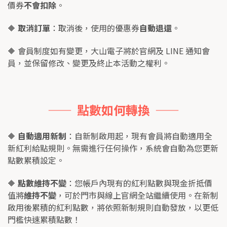
價券
不會扣除
。
🔶 
取消訂單
：取消後，使用的優惠券
自動退還
。
🔶 會員制度如有變更，大山電子將於官網及 LINE 通知會
員，並保留修改、變更及終止本活動之權利。
——  點數如何轉換  ——
🔶 
自動適用新制
：自新制啟用起，現有會員將自動適用全
新紅利給點規則。無需進行任何操作，系統會自動為您更新
點數累積設定。
🔶 
點數維持不變
：您帳戶內現有的紅利點數與現金折抵價
值將
維持不變
，可於門市與線上官網全站繼續使用。在新制
啟用後累積的紅利點數，將依照新制規則自動發放，以更低
門檻快速累積點數！