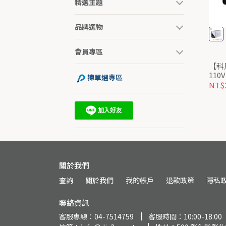
精選主題
品牌選物
會員專區
【科風
11
揀單選專區
式U
NT$2
關於我們
查詢
關於我們
我的帳戶
退款政策
隱私
聯絡資訊
客服專線：04-7514759
客服時間：10:00-18:00