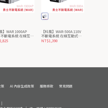
】WAR 1000AP
【科風】WAR-500A 110V
0V 不斷電系統 在線互動
不斷電系統 在線互動式
PS
UPS
,825
NT$1,390
政策
AI 內容生成政策
服務條款
常見問題