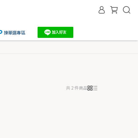
揀單選專區
共 2 件商品