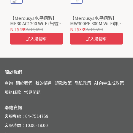
【Mercusys水星網路】
【Mercusys水星網路】
ME30 AC1200 Wi-Fi 訊號延
MW300RE 300M Wi-Fi訊號
伸器
延伸器
NT$499
NT$699
NT$339
NT$599
加入購物車
加入購物車
關於我們
查詢
關於我們
我的帳戶
退款政策
隱私政策
AI 內容生成政策
服務條款
常見問題
聯絡資訊
客服專線：04-7514759
客服時間：10:00-18:00