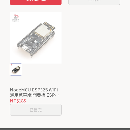
NodeMCU ESP32S WIFi
通用兼容版 開發板 ESP-
32S 開發板 Wi-Fi+BT+BLE
NT$185
MCU 模组
已售完