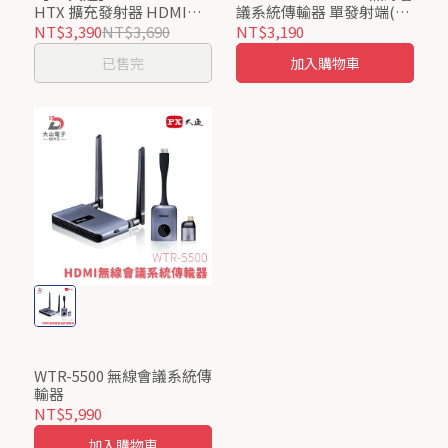
HTX 擴充發射器 HDMI無
議系統傳輸器 單發射端(須
線會議系統傳輸器
配合接收器)
NT$3,390
NT$3,690
NT$3,190
(1080P/60Hz無線高畫質
已售完
加入購物車
影音傳輸)/居家防疫辦公上
課
WTR-5500 無線會議系統傳
輸器
NT$5,990
加入購物車