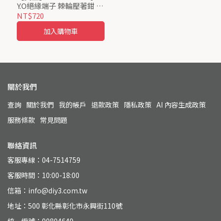
Y.O絕緣端子 棘輪壓著鉗 Y
型端子 O型端子 絕緣端子
NT$720
Pro’sKit ProsKit
加入購物車
關於我們
查詢
關於我們
我的帳戶
退款政策
隱私政策
AI 內容生成政策
服務條款
常見問題
聯絡資訊
客服專線：04-7514759
客服時間：10:00-18:00
信箱：info@diy3.com.tw
地址：500 彰化縣彰化市永興街110號