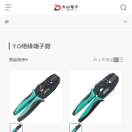
Y.O絕緣端子鉗
預設排序
共 3 件商品