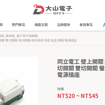
類
熱門專區
精選主題
品牌選物
會員專區
備類
,
揀單選_電子零件與開關
關 雙切開關 螢光開關 接地插座 明盒 暗盒 開關 電源插座
同立電工 壁上開關 
切開關 雙切開關 螢
電源插座
特價
NT$20
~
NT$45