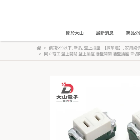
關於大山
最新消息
商品分
價錢$99以下
,
新品
,
壁上插座
,
【揀單選】
,
家用設
同立電工 壁上開關 壁上插座 牆壁開關 牆壁插座 單切開