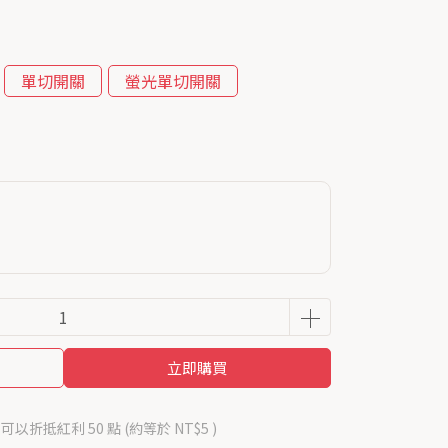
單切開關
螢光單切開關
立即購買
 」可以折抵紅利
50
點 (約等於
NT$5
)