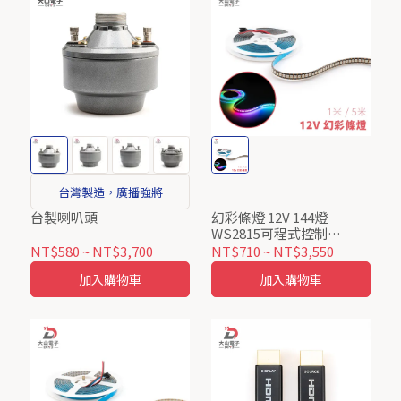
台灣製造，廣播強將
台製喇叭頭
幻彩條燈 12V 144燈
WS2815可程式控制
5050RGB IP65滴膠防水 黑
NT$580
~
NT$3,700
NT$710
~
NT$3,550
底
加入購物車
加入購物車