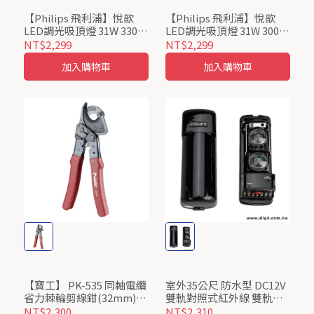
【Philips 飛利浦】悅歆
【Philips 飛利浦】悅歆
LED調光吸頂燈 31W 3300
LED調光吸頂燈 31W 3000
流明 白光6500K
流明 黃光2700K
NT$2,299
NT$2,299
加入購物車
加入購物車
【寶工】 PK-535 同軸電纜
室外35公尺 防水型 DC12V
省力棘輪剪線鉗(32mm)
雙軌對照式紅外線 雙軌遮
Pro’sKit ProsKit
斷式紅外線對照式紅外線
NT$2,300
NT$2,310