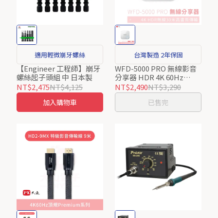
適用輕微崩牙螺絲
台灣製造 2年保固
【Engineer 工程師】崩牙
WFD-5000 PRO 無線影音
螺絲起子頭組 中 日本製
分享器 HDR 4K 60Hz
2.4G/5G雙模無線簡報家
NT$2,475
NT$4,125
NT$2,490
NT$3,290
HDMI手機無線投影平版電
加入購物車
已售完
視棒