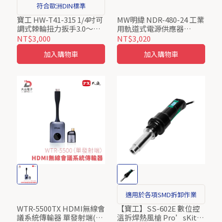
符合歐洲DIN標準
寶工 HW-T41-315 1/4吋可
MW明緯 NDR-480-24 工業
調式棘輪扭力扳手3.0～
用軌道式電源供應器
15N-m
24V/20A/480W
NT$3,000
NT$3,020
加入購物車
加入購物車
適用於各項SMD拆卸作業
WTR-5500TX HDMI無線會
【寶工】SS-602E 數位控
議系統傳輸器 單發射端(須
溫拆焊熱風槍 Pro’sKit