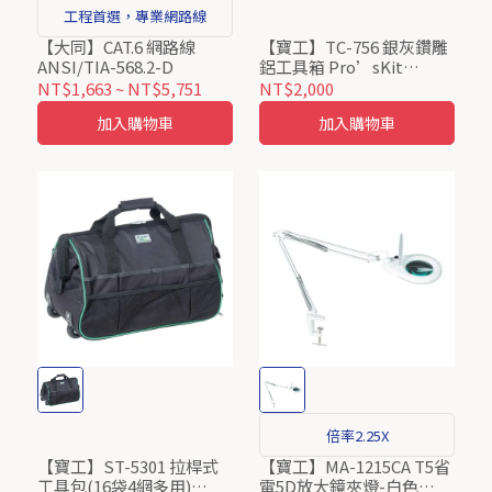
工程首選，專業網路線
【大同】CAT.6 網路線
【寶工】TC-756 銀灰鑽雕
ANSI/TIA-568.2-D
鋁工具箱 Pro’sKit
ProsKit
NT$1,663
~
NT$5,751
NT$2,000
加入購物車
加入購物車
倍率2.25X
【寶工】ST-5301 拉桿式
【寶工】MA-1215CA T5省
工具包(16袋4網多用)
電5D放大鏡夾燈-白色