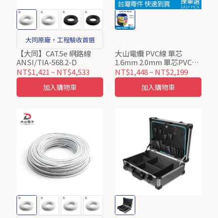
大同原廠，工程驗收首選
【大同】CAT.5e 網路線
大山電纜 PVC線 單芯
ANSI/TIA-568.2-D
1.6mm 2.0mm 單芯PVC線
室內配線 室內電線 家用電
NT$1,421
~
NT$4,533
NT$1,448
~
NT$2,199
線 整卷售
加入購物車
加入購物車