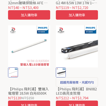
32mm玻璃保險絲 AFE 快
G2 4W 8.5W 13W 17W 1~4
速型 Fuse
尺 (黃光3000K/自然光
NT$40
~
NT$3,400
NT$119
~
NT$2,720
4000K/白光6500K)
加入購物車
加入購物車
超越亮度極限，光感均勻
【Philips 飛利浦】雙端入
【Philips 飛利浦】BN082
電燈管 18.5W 白光6500K
LED高亮支架燈
NT$120
NT$150
NT$212
~
NT$3,794
加入購物車
加入購物車