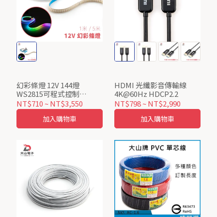
幻彩條燈 12V 144燈
HDMI 光纖影音傳輸線
WS2815可程式控制
4K@60Hz HDCP2.2
5050RGB IP65滴膠防水 白
NT$710
~
NT$3,550
NT$798
~
NT$2,990
底
加入購物車
加入購物車