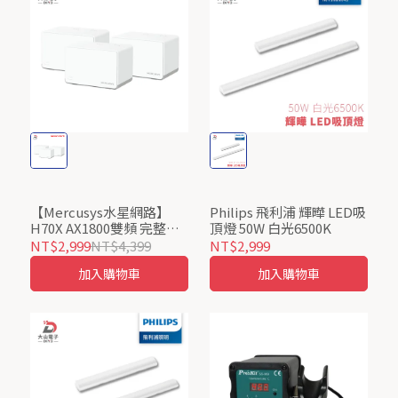
【Mercusys水星網路】
Philips 飛利浦 輝曄 LED吸
H70X AX1800雙頻 完整家
頂燈 50W 白光6500K
庭 Mesh Wi-Fi 6 路由器 3
NT$2,999
NT$4,399
NT$2,999
入
加入購物車
加入購物車