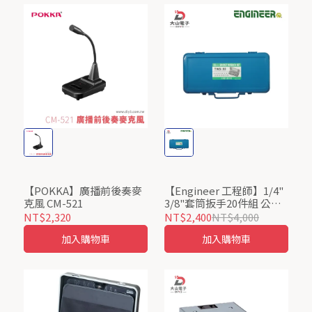
【POKKA】廣播前後奏麥
【Engineer 工程師】1/4"
克風 CM-521
3/8"套筒扳手20件組 公制
TWS-03 日本製
NT$2,320
NT$2,400
NT$4,000
加入購物車
加入購物車