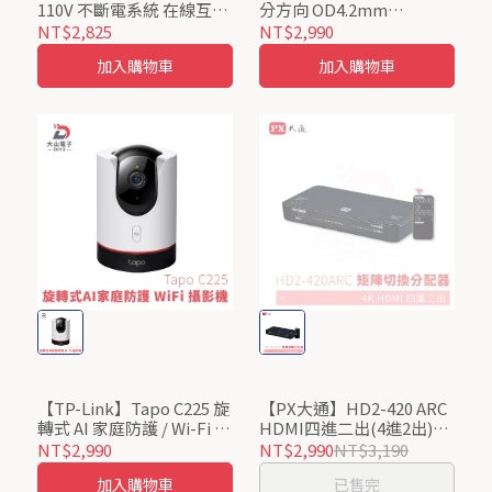
110V 不斷電系統 在線互動
分方向 OD4.2mm
式UPS
18Gbpds 4K@60(4:4:4)
NT$2,825
NT$2,990
HDCP2.2
加入購物車
加入購物車
【TP-Link】Tapo C225 旋
【PX大通】HD2-420 ARC
轉式 AI 家庭防護 / Wi-Fi 網
HDMI四進二出(4進2出)矩
路攝影機
陣式切換分配器/居家防疫
NT$2,990
NT$2,990
NT$3,190
辦公上班上課
加入購物車
已售完