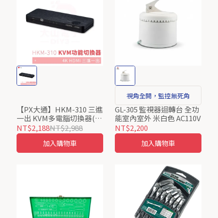
視角全開，監控無死角
【PX大通】HKM-310 三進
GL-305 監視器迴轉台 全功
一出 KVM多電腦切換器(手
能室內室外 米白色 AC110V
機轉電視3進1出/USB
NT$2,188
NT$2,988
NT$2,200
TYPE C)/居家防疫辦公上
加入購物車
加入購物車
課