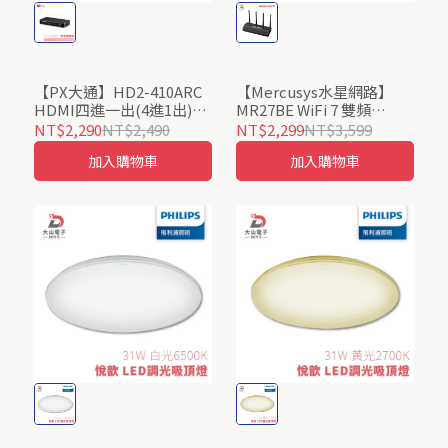
【PX大通】HD2-410ARC
【Mercusys水星網路】
HDMI四進一出(4進1出)切
MR27BE WiFi 7 雙頻
換器/居家防疫辦公上班上
BE3600 路由器
NT$2,290
NT$2,490
NT$2,299
NT$3,599
課
加入購物車
加入購物車