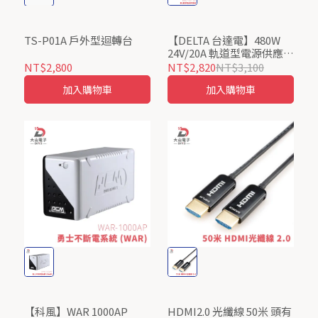
TS-P01A 戶外型迴轉台
【DELTA 台達電】480W
24V/20A 軌道型電源供應器
LYTE II 系列 DRL-
NT$2,800
NT$2,820
NT$3,100
24V480W1EN
加入購物車
加入購物車
【科風】WAR 1000AP
HDMI2.0 光纖線 50米 頭有