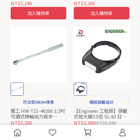
配合接收器)
ProsKit
NT$3,190
NT$3,200
加入購物車
加入購物車
符合歐洲DIN標準
穩固頭戴設計
寶工 HW-T21-40200 1/2吋
【Engineer 工程師】頭戴
可調式棘輪扭力板手
式放大鏡3.5倍 SL-83 日本
40~200 N-m
製
NT$3,200
NT$3,300
NT$5,500
加入購物車
加入購物車