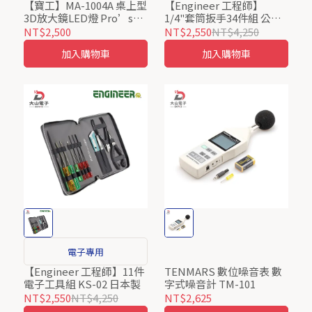
【寶工】MA-1004A 桌上型
【Engineer 工程師】
3D放大鏡LED燈 Pro’sKit
1/4"套筒扳手34件組 公制
ProsKit
TWS-04 日本製
NT$2,500
NT$2,550
NT$4,250
加入購物車
加入購物車
電子專用
【Engineer 工程師】11件
TENMARS 數位噪音表 數
電子工具組 KS-02 日本製
字式噪音計 TM-101
NT$2,550
NT$4,250
NT$2,625