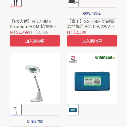
60W/480度
【PX大通】HD2-9MX
【寶工】SS-206E 防靜電
Premium HDMI協會認證
溫控焊台 AC110V/220V
HDMI to HDMI 9M公對公
Pro’sKit ProsKit
NT$2,499
NT$3,099
NT$2,500
高畫質影音傳輸線9米
加入購物車
加入購物車
4K@60(電腦電視)
倍率1.75X