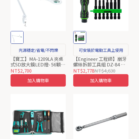
光源穩定/省電/不閃爍
可安裝於電動工具上使用
【寶工】MA-1209LA 夾桌
【Engineer 工程師】崩牙
式5D放大鏡LED燈- 56顆
螺絲拆卸工具組 DZ-84 日
SMD LED燈 Pro’sKit
本製
NT$2,700
NT$2,778
NT$4,630
ProsKit
加入購物車
加入購物車