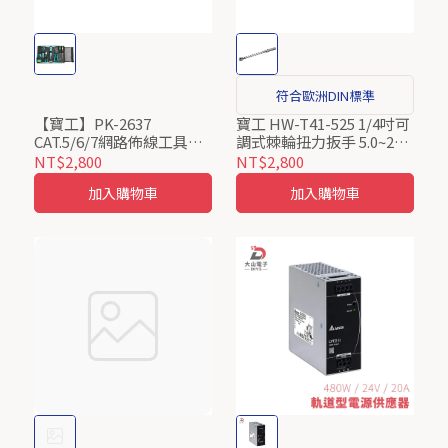
符合歐洲DIN標準
【寶工】PK-2637
寶工 HW-T41-525 1/4吋可
CAT.5/6/7網路佈線工具組
調式棘輪扭力扳手 5.0~25
(9件) Pro’sKit ProsKit
N-m
NT$2,800
NT$2,800
加入購物車
加入購物車