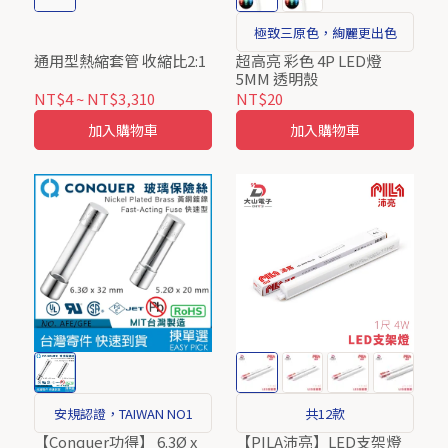
極致三原色，絢麗更出色
通用型熱縮套管 收縮比2:1
超高亮 彩色 4P LED燈
5MM 透明殼
NT$4
~
NT$3,310
NT$20
加入購物車
加入購物車
安規認證，TAIWAN NO1
共12款
【Conquer功得】 6.3Ø x
【PILA沛亮】LED支架燈