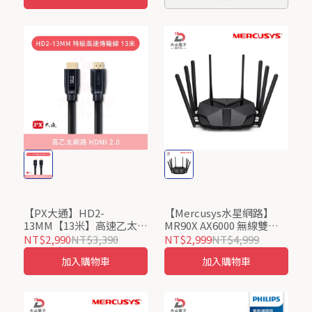
【PX大通】HD2-
【Mercusys水星網路】
13MM【13米】高速乙太網
MR90X AX6000 無線雙頻
HDMI線(黑色) HDMI2.0
WiFi 6 路由器
NT$2,990
NT$3,390
NT$2,999
NT$4,999
加入購物車
加入購物車