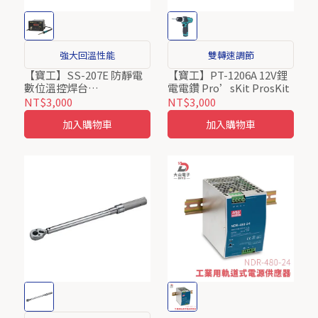
強大回溫性能
雙轉速調節
【寶工】SS-207E 防靜電
【寶工】PT-1206A 12V鋰
數位溫控焊台
電電鑽 Pro’sKit ProsKit
AC110V/220V Pro’sKit
NT$3,000
NT$3,000
ProsKit
加入購物車
加入購物車