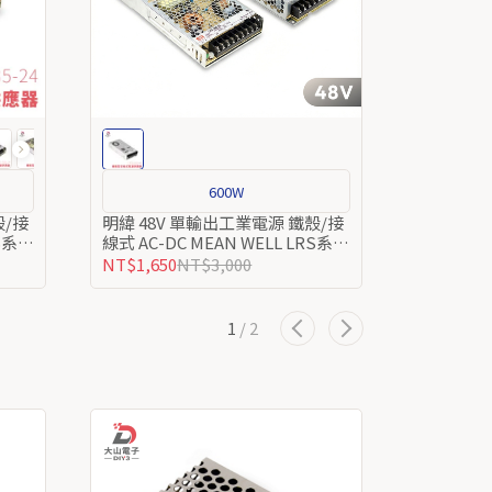
600W
3
殼/接
明緯 48V 單輸出工業電源 鐵殼/接
明緯 5V
RS系列
線式 AC-DC MEAN WELL LRS系列
線式 AC-D
交流轉直流
列
NT$1,650
NT$3,000
NT$275
N
1
/
2