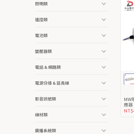
照明類
遙控類
電池類
變壓器類
電話 & 網路類
電源分接 & 延長線
影音訊號類
MW明緯 LPV-100
NT$
線材類
廣播系統類