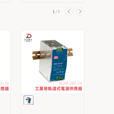
1
/
5