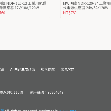
-12 工業用軌道
MW明緯 NDR-120-24 工業用軌道
式電源供應器 12V/10A/120W
式電源供應器 24V/5A/120W
760
NT$760
政策
AI 內容生成政策
服務條款
常見問題
市永興街110號
統一編號：90804649
部落
All Rights Reserved.
Designed by
CYBERBIZ
.