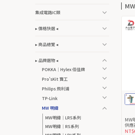
M
集成電路IC類
▸ 價格快選 ◂
▸ 商品總覽 ◂
▸ 品牌選物 ◂
POKKA｜Hylex 佰佳牌
Pro'sKit 寶工
Philips 飛利浦
TP-Link
MW 明緯
MW明緯｜LRS系列
MW明緯 EDR-120
MW明緯｜RS系列
NT$