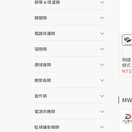
膠帶 & 噴灌類
開關類
電路保護類
插頭類
明緯
連接器類
線式 
交流
NT$
開發板類
套件類
M
電源供應類
監視攝影機類