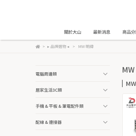
關於大山
最新消息
商品分
▸ 品牌選物 ◂
MW 明緯
MW
電腦周邊類
M
居家生活3C類
手機 & 平板 & 筆電配件類
配線 & 連接器