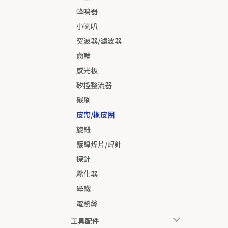
蜂鳴器
小喇叭
突波器/濾波器
齒輪
感光板
矽控整流器
碳刷
皮帶/橡皮圈
旋鈕
鍍鎳焊片/焊針
探針
霧化器
磁鐵
電熱絲
工具配件