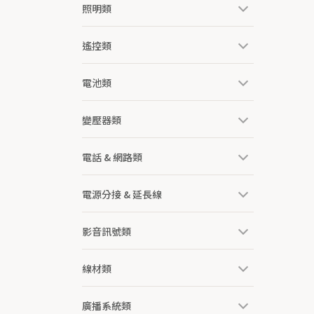
照明類
遙控類
電池類
變壓器類
電話 & 網路類
電源分接 & 延長線
影音訊號類
線材類
廣播系統類