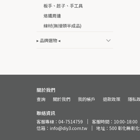
板手、起子、手工具
烙鐵周邊
線材(無接頭半成品)
▸ 品牌選物 ◂
關於我們
查詢
關於我們
我的帳戶
退款政策
隱私
聯絡資訊
客服專線：04-7514759
客服時間：10:00-18:00
信箱：info@diy3.com.tw
地址：500 彰化縣彰化