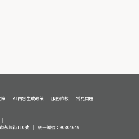
政策
AI 內容生成政策
服務條款
常見問題
市永興街110號
統一編號：90804649