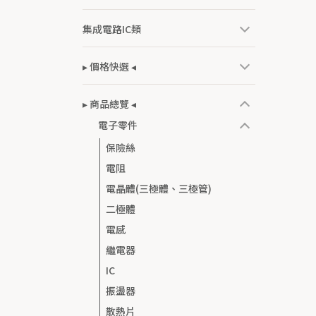
集成電路IC類
▸ 價格快選 ◂
▸ 商品總覽 ◂
電子零件
保險絲
電阻
電晶體(三極體、三極管)
二極體
電感
繼電器
IC
振盪器
散熱片