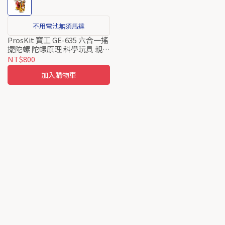
不用電池無須馬達
ProsKit 寶工 GE-635 六合一搖
擺陀螺 陀螺原理 科學玩具 親子
教育 STEAM教育
NT$800
加入購物車