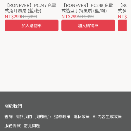
【RONEVER】PC247 充電
【RONEVER】PC248 充電
【RON
式兔耳風扇 (藍/粉)
式造型手持風扇 (藍/粉)
式多功
NT$299
NT$399
NT$299
NT$399
NT$4
加入購物車
加入購物車
關於我們
查詢
關於我們
我的帳戶
退款政策
隱私政策
AI 內容生成政策
服務條款
常見問題