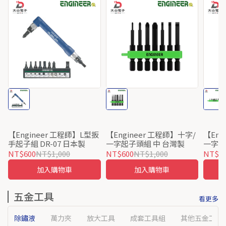
【Engineer 工程師】L型扳
【Engineer 工程師】十字/
【Eng
手起子組 DR-07 日本製
一字起子頭組 中 台灣製
一字起
NT$600
NT$1,000
NT$600
NT$1,000
NT$5
加入購物車
加入購物車
五金工具
看更多
除鏽液
萬力夾
放大工具
成套工具組
其他五金工具