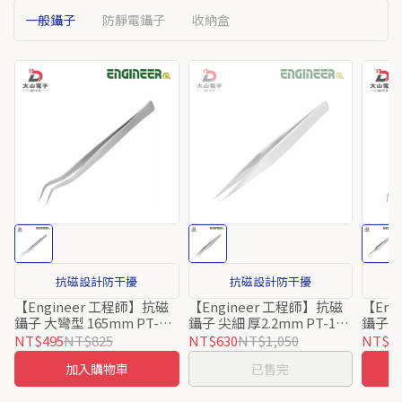
一般鑷子
防靜電鑷子
收納盒
抗磁設計防干擾
抗磁設計防干擾
【Engineer 工程師】抗磁
【Engineer 工程師】抗磁
【Eng
鑷子 大彎型 165mm PT-12
鑷子 尖細 厚2.2mm PT-16
鑷子 彎
日本製
日本製
日本
NT$495
NT$825
NT$630
NT$1,050
NT$4
加入購物車
已售完