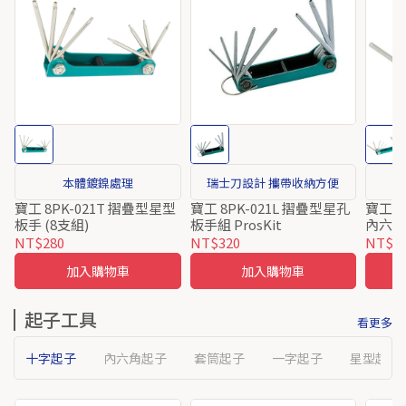
本體鍍鎳處理
瑞士刀設計 攜帶收納方便
寶工 8PK-021T 摺疊型星型
寶工 8PK-021L 摺疊型星孔
寶工 8
板手 (8支組)
板手組 ProsKit
內六
NT$280
NT$320
NT$1
加入購物車
加入購物車
起子工具
看更多
十字起子
內六角起子
套筒起子
一字起子
星型起子