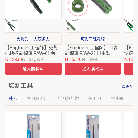
免對孔 一支底多支
可剝三種電線
【Engineer 工程師】免對
【Engineer 工程師】口袋
【Eng
孔快速剝線鉗 PAW-01 台灣
剝線鉗 PAW-21 日本製
快速剝線
製
NT$930
NT$1,550
NT$570
NT$950
NT$1,
加入購物車
加入購物車
切割工具
看更多
銼刀
割刀與刀片
剪刀與剪鉗
美工刀
開孔器