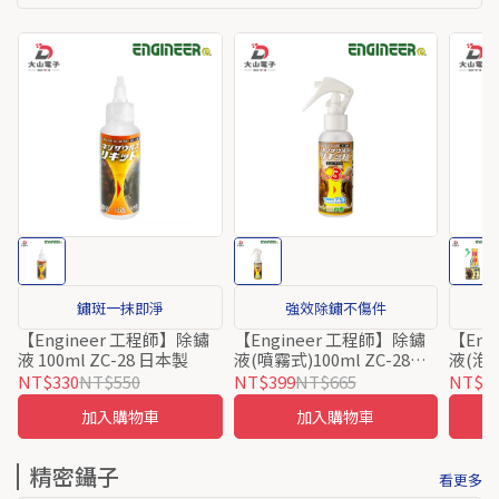
鏽斑一抹即淨
強效除鏽不傷件
【Engineer 工程師】除鏽
【Engineer 工程師】除鏽
【Eng
液 100ml ZC-28 日本製
液(噴霧式)100ml ZC-28M
液(泡沫
日本製
本製
NT$330
NT$550
NT$399
NT$665
NT$5
加入購物車
加入購物車
精密鑷子
看更多