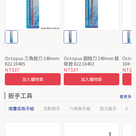
Octopus 三角銼刀 140mm
Octopus 圓銼刀 140mm 鼠
Octo
822.10405
尾銼 822.10403
10# 長
NT$37
NT$37
NT$4
加入購物車
加入購物車
扳手工具
看更多
摺疊型扳手組
活動扳手
六角扳手組
扭力扳手
皮帶