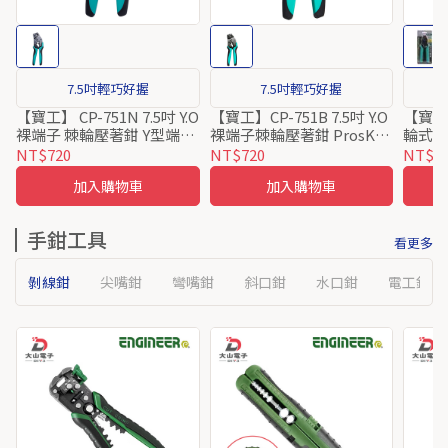
7.5吋輕巧好握
7.5吋輕巧好握
適
【寶工】 CP-751N 7.5吋 Y.O
【寶工】CP-751B 7.5吋 Y.O
【寶工 
裸端子 棘輪壓著鉗 Y型端子
裸端子棘輪壓著鉗 ProsKit
輪式裸
O型端子 ProsKit Pro’sKit
Pro’sKit
專用
NT$720
NT$720
NT$5
加入購物車
加入購物車
手鉗工具
看更多
剝線鉗
尖嘴鉗
彎嘴鉗
斜口鉗
水口鉗
電工鉗