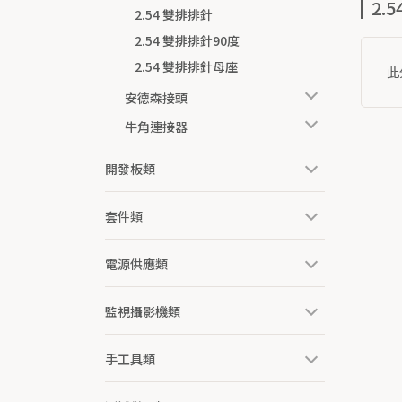
2.
2.54 雙排排針
2.54 雙排排針90度
2.54 雙排排針母座
此
安德森接頭
牛角連接器
開發板類
套件類
電源供應類
監視攝影機類
手工具類