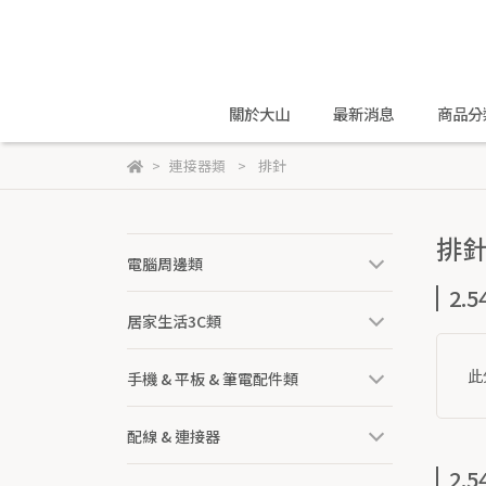
關於大山
最新消息
商品分
連接器類
排針
排
電腦周邊類
2.
居家生活3C類
此
手機 & 平板 & 筆電配件類
配線 & 連接器
2.