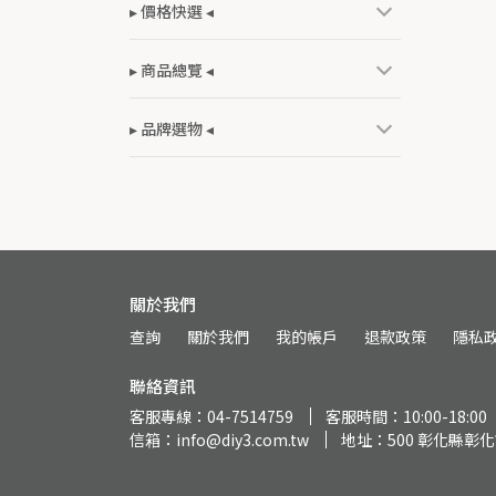
▸ 價格快選 ◂
▸ 商品總覽 ◂
▸ 品牌選物 ◂
關於我們
查詢
關於我們
我的帳戶
退款政策
隱私
聯絡資訊
客服專線：04-7514759
客服時間：10:00-18:00
信箱：info@diy3.com.tw
地址：500 彰化縣彰化