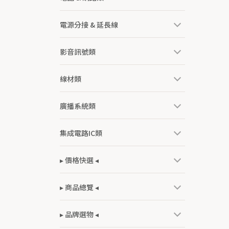
電源分接 & 延長線
影音訊號類
線材類
廣播系統類
集成電路IC類
▸ 價格快選 ◂
▸ 商品總覽 ◂
▸ 品牌選物 ◂