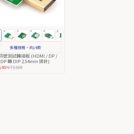
多種規格，共14款
號測試轉接板 (HDMI / DP /
-DP 轉 DIP 2.54mm 排針)
140
NT$300