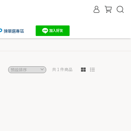
揀單選專區
共 1 件商品