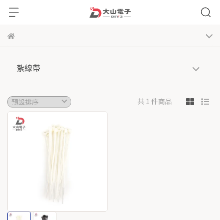
紮線帶
共 1 件商品