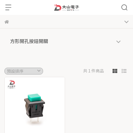
方形開孔按鈕開關
共 1 件商品